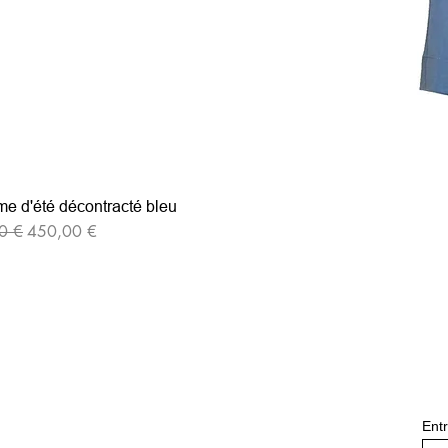
e d'été décontracté bleu
iginal
Prix promotionnel
0 €
450,00 €
Entr