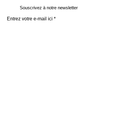
Souscrivez à notre newsletter
Entrez votre e-mail ici
validez
129
Bis Rue de la Pompe
75116 Paris
FRANCE
Retours gratuits
Paiements sécurisés
Service clients
Mentions légales
renoma paris