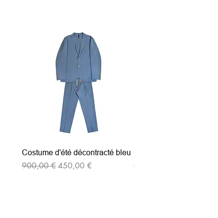
Articles similaires
Costume d'été décontracté bleu
Costume d'été décontrac
Prix original
Prix promotionnel
Prix original
900,00 €
450,00 €
900,00 €