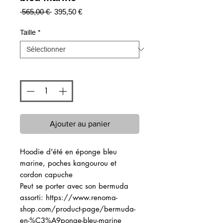
Prix
Prix
 565,00 € 
395,50 €
original
promotionnel
Taille
*
Quantité
*
Ajouter au panier
Hoodie d'été en éponge bleu
marine, poches kangourou et
cordon capuche
Peut se porter avec son bermuda
assorti: https://www.renoma-
shop.com/product-page/bermuda-
en-%C3%A9ponge-bleu-marine