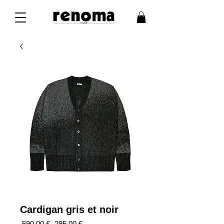
Cardigan gris et noir
Prix
Prix
 590,00 € 
295,00 €