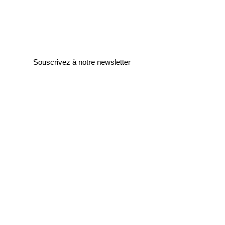
Souscrivez à notre newsletter
Entrez votre e-mail ici
validez
129
Bis Rue de la Pompe
75116 Paris
FRANCE
Retours gratuits