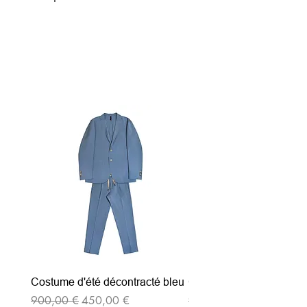
Articles similaires
Costume d'été décontracté bleu
Costume d'été décontrac
Prix original
Prix promotionnel
Prix original
900,00 €
450,00 €
900,00 €