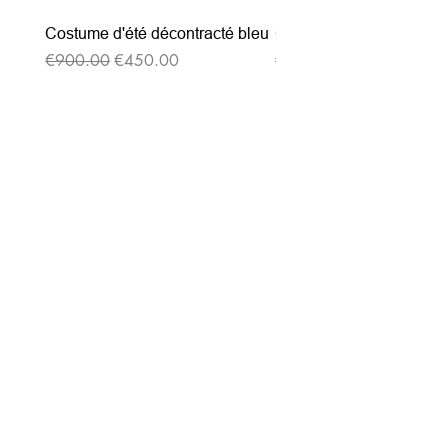
Costume d'été décontracté bleu
Costume d'été décontrac
通常価格
セール価格
通常価格
€900.00
€450.00
€900.00
ニュースレターを購読す
る
Entrez votre e-mail ici
validez