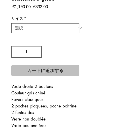
通
セ
 €1,190.00 
€833.00
常
ー
価
ル
サイズ
*
格
価
格
数量
*
カートに追加する
Veste droite 2 boutons
Couleur gris chiné
Revers classiques
2 poches plaquées, poche poitrine
2 fentes dos
Veste non doublée
Vraie boutonnières