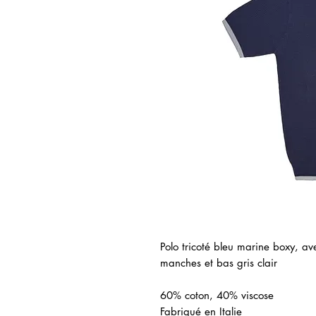
Polo tricoté bleu marine boxy, ave
manches et bas gris clair
60% coton, 40% viscose
Fabriqué en Italie