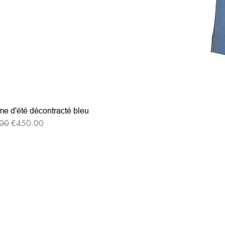
e d'été décontracté bleu
格
セール価格
00
€450.00