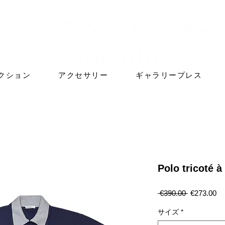
クション
アクセサリー
ギャラリープレス
Polo tricoté à
通
セ
 €390.00 
€273.00
常
ー
価
ル
サイズ
*
格
価