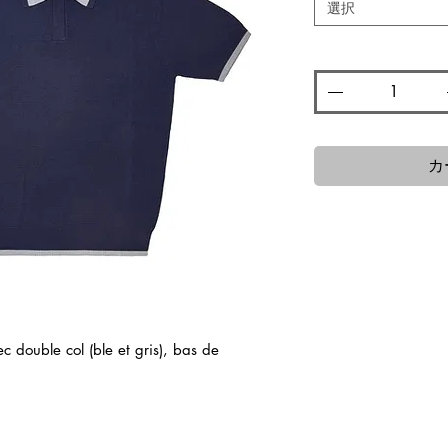
格
選択
数量
*
カ
c double col (ble et gris), bas de