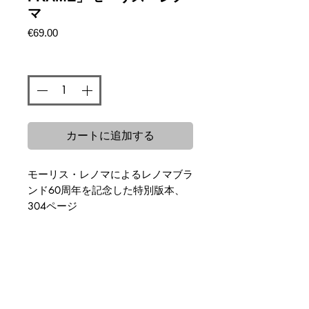
マ
価
€69.00
格
数量
*
カートに追加する
モーリス・レノマによるレノマブラ
ンド60周年を記念した特別版本、
304ページ
関連商品