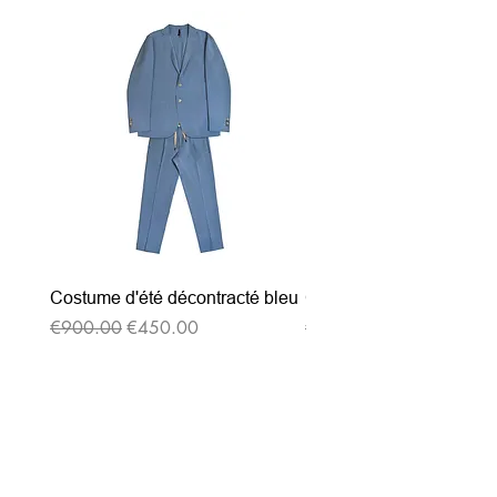
Costume d'été décontracté bleu
Costume d'été décontrac
通常価格
セール価格
通常価格
€900.00
€450.00
€900.00
ニュースレターを購読す