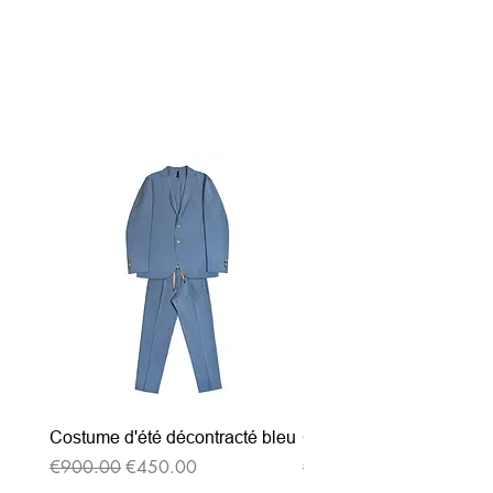
関連商品
Costume d'été décontracté bleu
Costume d'été décontrac
通常価格
セール価格
通常価格
€900.00
€450.00
€900.00