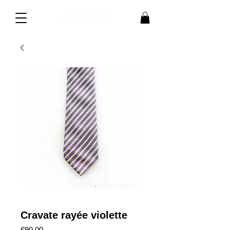
Cravate rayée violette
価
€90.00