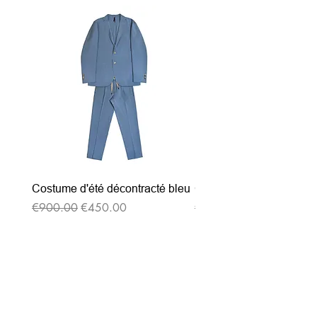
Costume d'été décontracté bleu
Costume d'été décontrac
通常価格
セール価格
通常価格
€900.00
€450.00
€900.00
ニュースレターを購読す