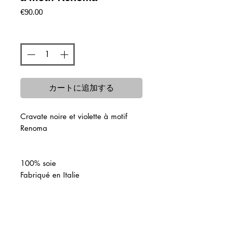
価
€90.00
格
数量
*
カートに追加する
Cravate noire et violette à motif
Renoma
100% soie
Fabriqué en Italie