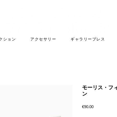
クション
アクセサリー
ギャラリープレス
モーリス・フ
ン
価
€90.00
格
数量
*