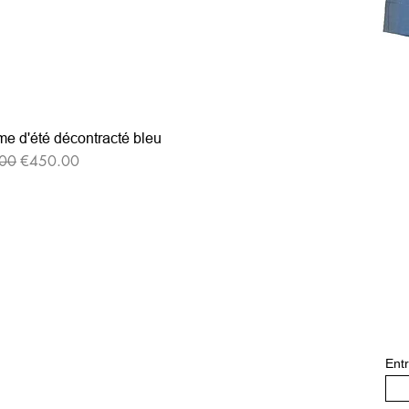
e d'été décontracté bleu
格
セール価格
00
€450.00
Entr