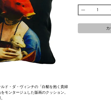
カ
ナルド・ダ・ヴィンチの「白貂を抱く貴婦
魚をモンタージュした版画のクッション。
部。