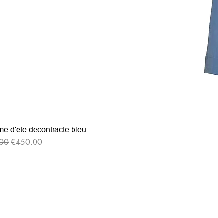
e d'été décontracté bleu
格
セール価格
00
€450.00