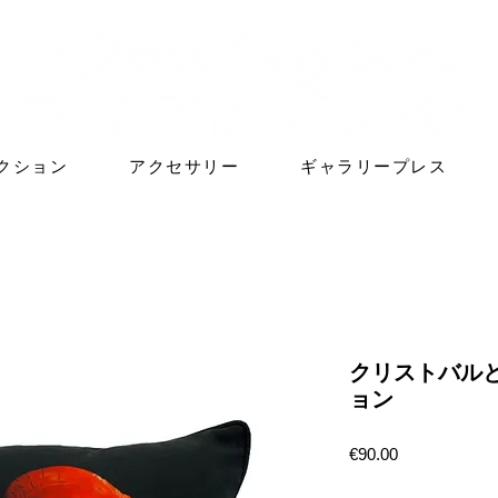
クション
アクセサリー
ギャラリープレス
クリストバル
ョン
価
€90.00
格
数量
*