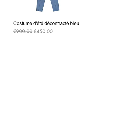
Costume d'été décontracté bleu
Costume d'été décontrac
通常価格
セール価格
通常価格
€900.00
€450.00
€900.00
ニュースレターを購読す
る
Entrez votre e-mail ici
validez