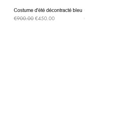
Costume d'été décontracté bleu
Costume d'été décontrac
通常価格
セール価格
通常価格
€900.00
€450.00
€900.00
ニュースレターを購読す
る
Entrez votre e-mail ici
validez