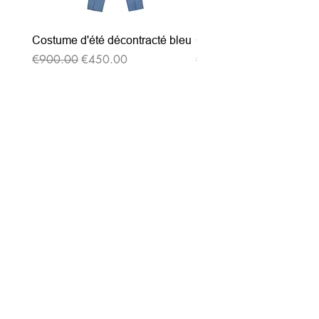
Costume d'été décontracté bleu
Costume d'été décontrac
通常価格
セール価格
通常価格
€900.00
€450.00
€900.00
ニュースレターを購読す
る
Entrez votre e-mail ici
validez