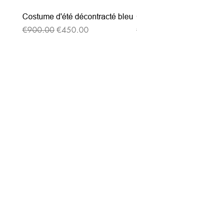
Costume d'été décontracté bleu
Costume d'été décontrac
通常価格
セール価格
通常価格
€900.00
€450.00
€900.00
ニュースレターを購読す
る
Entrez votre e-mail ici
validez