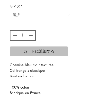
格
サイズ
*
数量
*
カートに追加する
Chemise bleu clair texturée
Col français classique
Boutons blancs
100% coton
Fabriqué en France