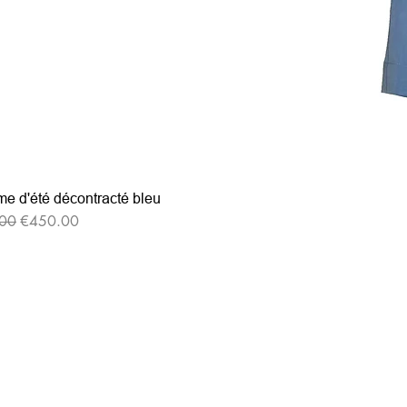
e d'été décontracté bleu
r Price
Sale Price
00
€450.00