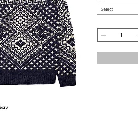
Select
Quantity
*
écru