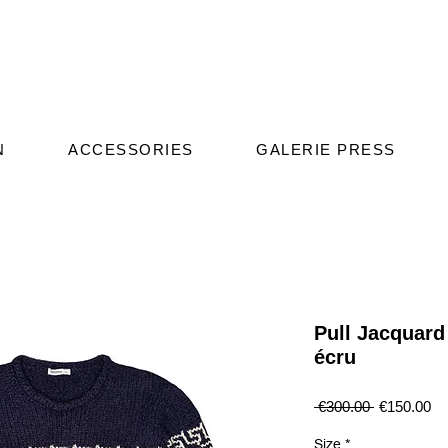
N
ACCESSORIES
GALERIE PRESS
Pull Jacquard
écru
Regular
Sa
 €300.00 
€150.00
Price
Pr
Size
*