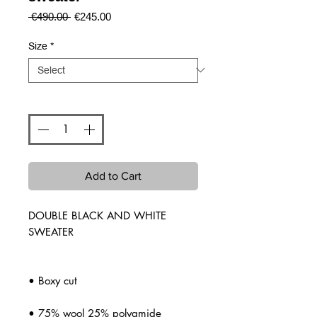
Regular
Sale
 €490.00 
€245.00
Price
Price
Size
*
Quantity
*
Add to Cart
DOUBLE BLACK AND WHITE
SWEATER
• Boxy cut
• 75% wool 25% polyamide