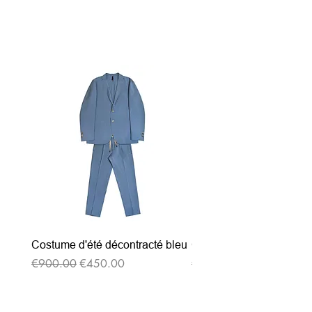
Related Products
Costume d'été décontracté bleu
Costume d'été décontrac
Regular Price
Sale Price
Regular Price
€900.00
€450.00
€900.00