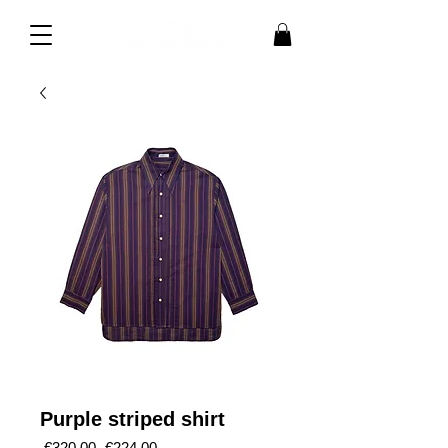
Purple striped shirt
Regular
Sale
 €320.00 
€224.00