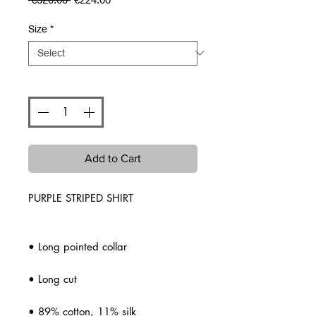
Price
Price
Size
*
Quantity
*
Add to Cart
PURPLE STRIPED SHIRT
• Long pointed collar
• Long cut
• 89% cotton, 11% silk