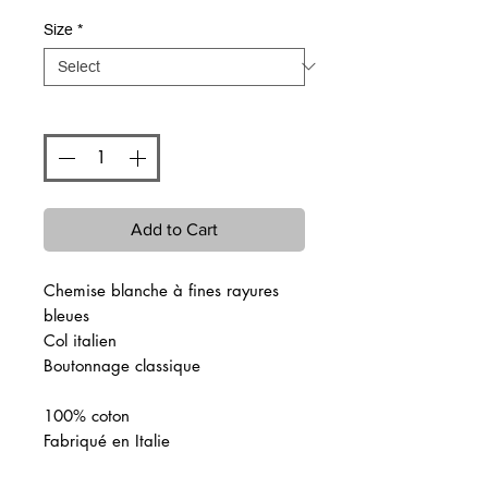
Size
*
Quantity
*
Add to Cart
Chemise blanche à fines rayures
bleues
Col italien
Boutonnage classique
100% coton
Fabriqué en Italie