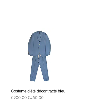
Related Products
Costume d'été décontracté bleu
Costume d'été décontrac
Regular Price
Sale Price
Regular Price
€900.00
€450.00
€900.00