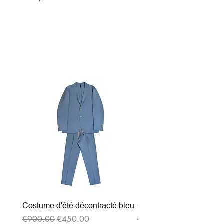
Related Products
Costume d'été décontracté bleu
Costume d'été décontrac
Regular Price
Sale Price
Regular Price
€900.00
€450.00
€900.00