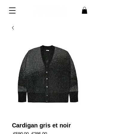
Cardigan gris et noir
Regular
Sale
 €590.00 
€295.00