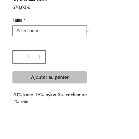
Prix
670,00 €
Taille
*
Quantité
*
Ajouter au panier
70% laine 19% nylon 3% cachemire
1% soie
Articles similaires