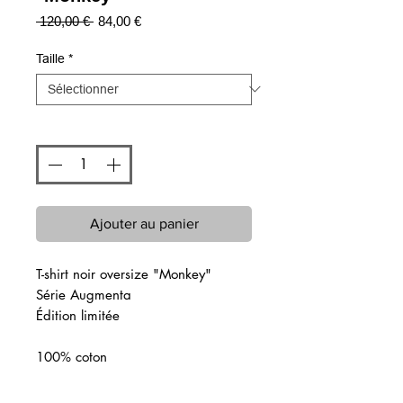
Prix
Prix
 120,00 € 
84,00 €
original
promotionnel
Taille
*
Quantité
*
Ajouter au panier
T-shirt noir oversize "Monkey"
Série Augmenta
Édition limitée
100% coton