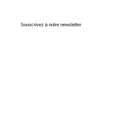
Souscrivez à notre newsletter
Entrez votre e-mail ici
validez
129
Bis Rue de la Pompe
75116 Paris
FRANCE
Retours gratuits
Paiements sécurisés
Service clients