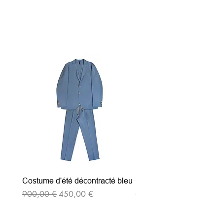
Articles similaires
Costume d'été décontracté bleu
Costume d'été décontrac
Prix original
Prix promotionnel
Prix original
900,00 €
450,00 €
900,00 €