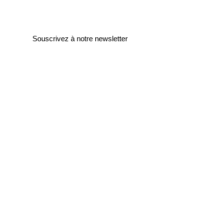
Souscrivez à notre newsletter
Entrez votre e-mail ici
validez
129
Bis Rue de la Pompe
75116 Paris
FRANCE
Retours gratuits
Paiements sécurisés
Service clients