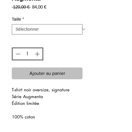
Prix
Prix
 120,00 € 
84,00 €
original
promotionnel
Taille
*
Quantité
*
Ajouter au panier
T-shirt noir oversize, signature
Série Augmenta
Édition limitée
100% coton