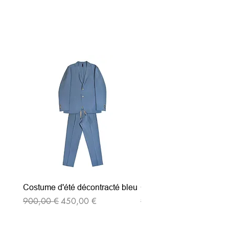
Articles similaires
Costume d'été décontracté bleu
Costume d'été décontrac
Prix original
Prix promotionnel
Prix original
900,00 €
450,00 €
900,00 €