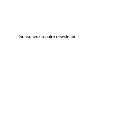
Souscrivez à notre newsletter
Entrez votre e-mail ici
validez
129
Bis Rue de la Pompe
75116 Paris
FRANCE
Retours gratuits