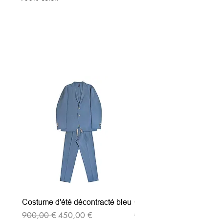
Articles similaires
Costume d'été décontracté bleu
Costume d'été décontrac
Prix original
Prix promotionnel
Prix original
900,00 €
450,00 €
900,00 €