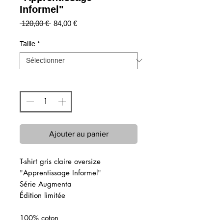
Informel"
Prix
Prix
 120,00 € 
84,00 €
original
promotionnel
Taille
*
Quantité
*
Ajouter au panier
T-shirt gris claire oversize
"Apprentissage Informel"
Série Augmenta
Édition limitée
100% coton