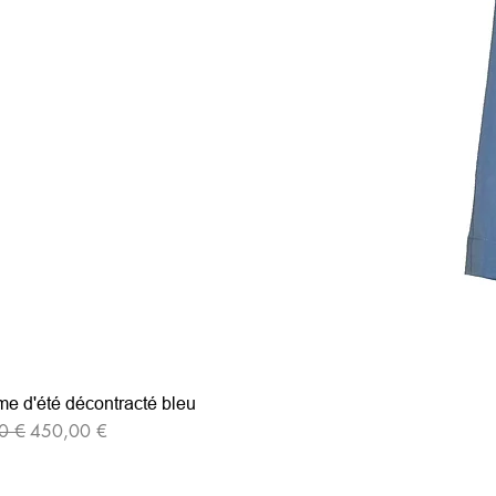
e d'été décontracté bleu
iginal
Prix promotionnel
0 €
450,00 €