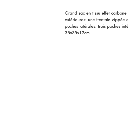
Grand sac en tissu effet carbone 
extérieures: une frontale zippée 
poches latérales; trois poches in
38x35x12cm
icles similaires