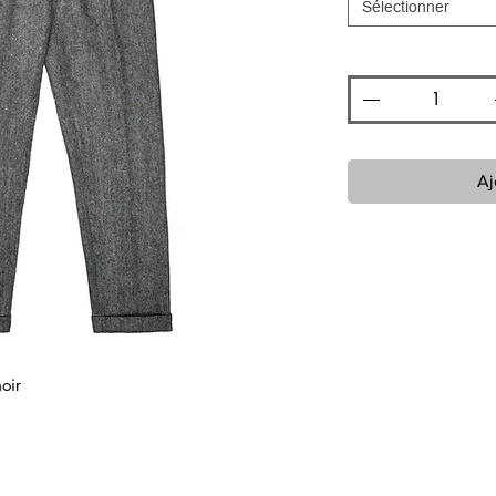
Sélectionner
Quantité
*
Aj
oir