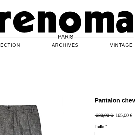
LECTION
ARCHIVES
VINTAGE
Pantalon chev
Prix
P
 330,00 € 
165,00 €
original
p
Taille
*