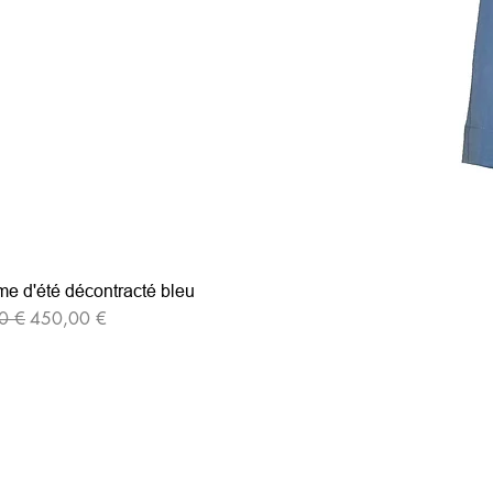
e d'été décontracté bleu
iginal
Prix promotionnel
0 €
450,00 €