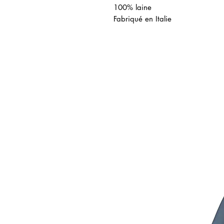
100% laine
Fabriqué en Italie
icles similaires