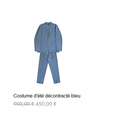
Articles similaires
Costume d'été décontracté bleu
Costume d'été décontrac
Prix original
Prix promotionnel
Prix original
900,00 €
450,00 €
900,00 €