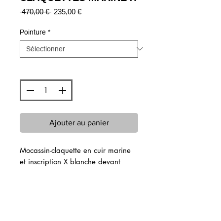
Prix
Prix
 470,00 € 
235,00 €
original
promotionnel
Pointure
*
Quantité
*
Ajouter au panier
Mocassin-claquette en cuir marine
et inscription X blanche devant