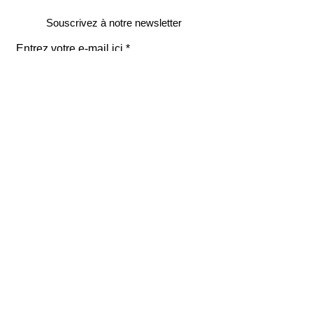
Souscrivez à notre newsletter
Entrez votre e-mail ici
validez
129
Bis Rue de la Pompe
75116 Paris
FRANCE
Retours gratuits
Paiements sécurisés
Service clients
Mentions légales