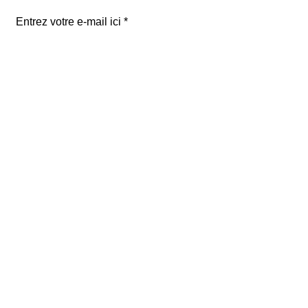
Entrez votre e-mail ici
validez
129
Bis Rue de la Pompe
75116 Paris
FRANCE
Retours gratuits
Paiements sécurisés
Service clients
Mentions légales
renoma paris