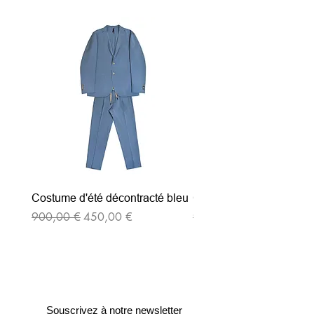
Costume d'été décontracté bleu
Costume d'été décontrac
Prix original
Prix promotionnel
Prix original
900,00 €
450,00 €
900,00 €
Souscrivez à notre newsletter