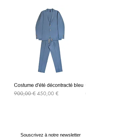
Costume d'été décontracté bleu
Costume d'été décontrac
Prix original
Prix promotionnel
Prix original
900,00 €
450,00 €
900,00 €
Souscrivez à notre newsletter