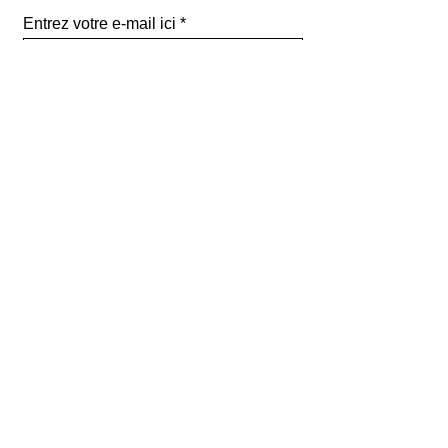
Entrez votre e-mail ici
validez
129
Bis Rue de la Pompe
75116 Paris
FRANCE
Retours gratuits
Paiements sécurisés
Service clients
Mentions légales
renoma paris
contact