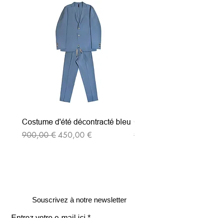
Costume d'été décontracté bleu
Costume d'été décontrac
Prix original
Prix promotionnel
Prix original
900,00 €
450,00 €
900,00 €
Souscrivez à notre newsletter
Entrez votre e-mail ici