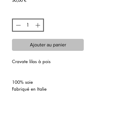
90,00 €
Quantité
*
Ajouter au panier
Cravate lilas à pois
100% soie
Fabriqué en Italie
Articles similaires