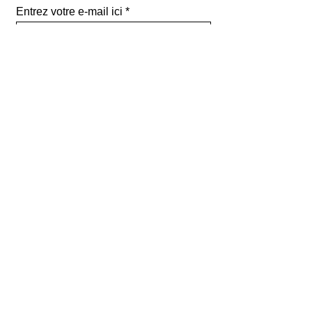
Entrez votre e-mail ici
validez
129
Bis Rue de la Pompe
75116 Paris
FRANCE
Retours gratuits
Paiements sécurisés
Service clients
Mentions légales
renoma paris
contact