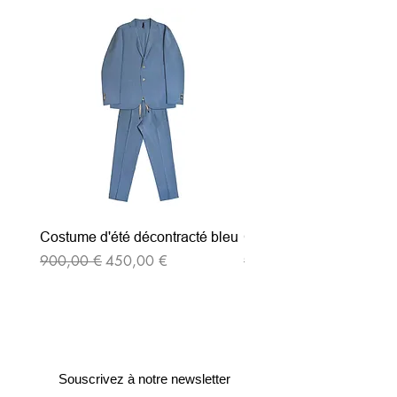
Costume d'été décontracté bleu
Costume d'été décontrac
Prix original
Prix promotionnel
Prix original
900,00 €
450,00 €
900,00 €
Souscrivez à notre newsletter