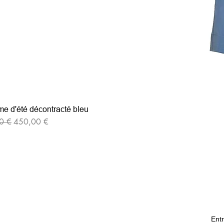
e d'été décontracté bleu
iginal
Prix promotionnel
0 €
450,00 €
Entr