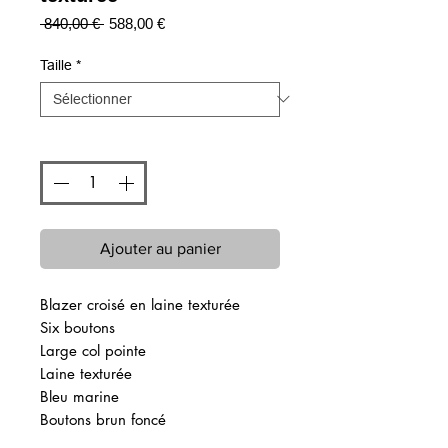
Prix
Prix
 840,00 € 
588,00 €
original
promotionnel
Taille
*
Quantité
*
Ajouter au panier
Blazer croisé en laine texturée
Six boutons
Large col pointe
Laine texturée
Bleu marine
Boutons brun foncé