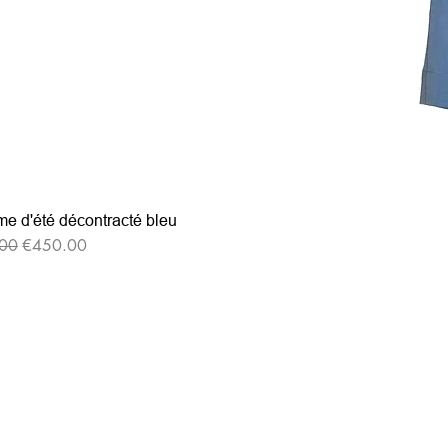
e d'été décontracté bleu
格
セール価格
00
€450.00