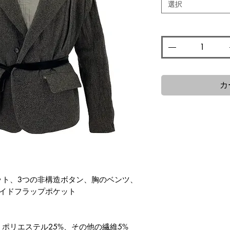
選択
数量
*
カ
ット、3つの非構造ボタン、胸のベンツ、
サイドフラップポケット
、ポリエステル25%、その他の繊維5%