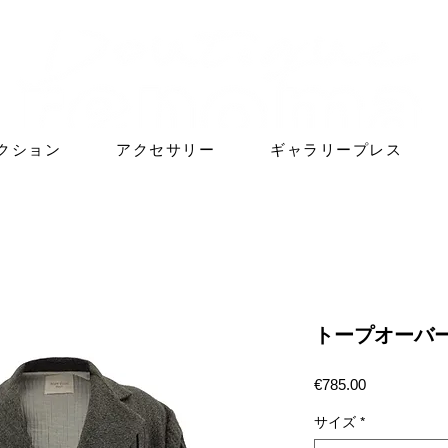
クション
アクセサリー
ギャラリープレス
トープオーバ
価
€785.00
格
サイズ
*