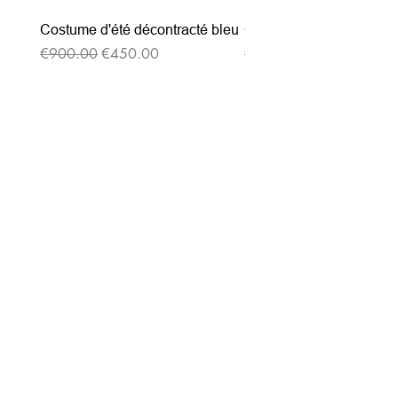
Costume d'été décontracté bleu
Costume d'été décontrac
通常価格
セール価格
通常価格
€900.00
€450.00
€900.00
ニュースレターを購読す
る
Entrez votre e-mail ici
validez