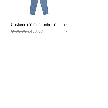
Costume d'été décontracté bleu
Costume d'été décontrac
通常価格
セール価格
通常価格
€900.00
€450.00
€900.00
ニュースレターを購読す
る
Entrez votre e-mail ici
validez