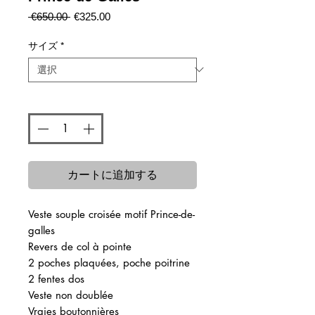
通
セ
 €650.00 
€325.00
常
ー
価
ル
サイズ
*
格
価
格
数量
*
カートに追加する
Veste souple croisée motif Prince-de-
galles
Revers de col à pointe
2 poches plaquées, poche poitrine
2 fentes dos
Veste non doublée
Vraies boutonnières