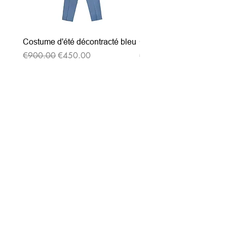
Costume d'été décontracté bleu
Costume d'été décontrac
通常価格
セール価格
通常価格
€900.00
€450.00
€900.00
ニュースレターを購読す
る
Entrez votre e-mail ici
validez