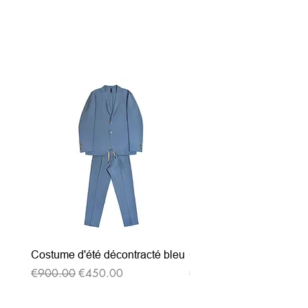
関連商品
Costume d'été décontracté bleu
Costume d'été décontrac
通常価格
セール価格
通常価格
€900.00
€450.00
€900.00