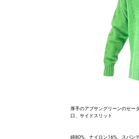
厚手のアブサングリーンのセー
口、サイドスリット
綿80%、ナイロン16%、スパン