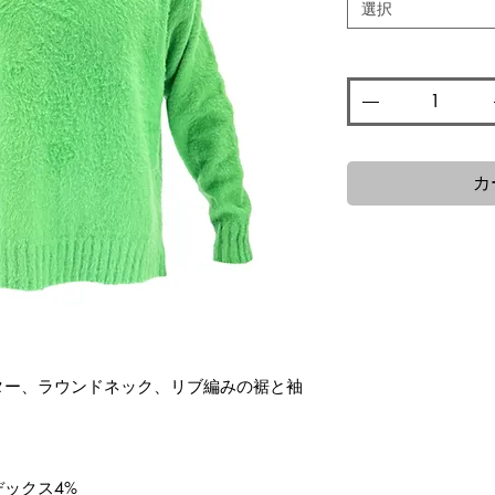
選択
数量
*
カ
ター、ラウンドネック、リブ編みの裾と袖
デックス4%