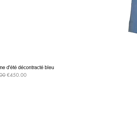
e d'été décontracté bleu
格
セール価格
00
€450.00