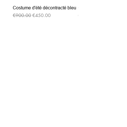
Costume d'été décontracté bleu
Costume d'été décontrac
通常価格
セール価格
通常価格
€900.00
€450.00
€900.00
ニュースレターを購読す
る
Entrez votre e-mail ici
validez