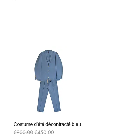
関連商品
Costume d'été décontracté bleu
Costume d'été décontrac
通常価格
セール価格
通常価格
€900.00
€450.00
€900.00