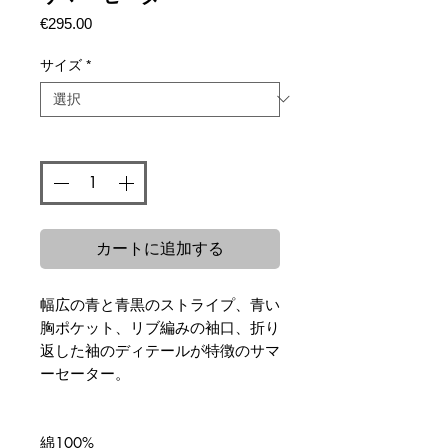
価
€295.00
格
サイズ
*
数量
*
カートに追加する
幅広の青と青黒のストライプ、青い
胸ポケット、リブ編みの袖口、折り
返した袖のディテールが特徴のサマ
ーセーター。
綿100%