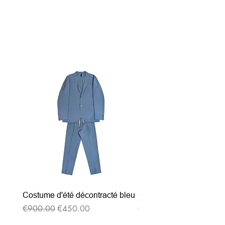
関連商品
Costume d'été décontracté bleu
Costume d'été décontrac
通常価格
セール価格
通常価格
€900.00
€450.00
€900.00