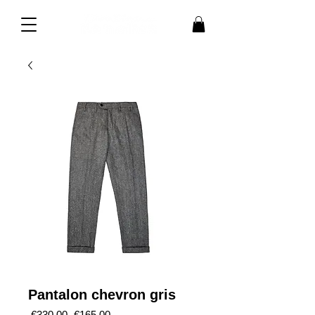
Pantalon chevron gris
通
セ
 €330.00 
€165.00