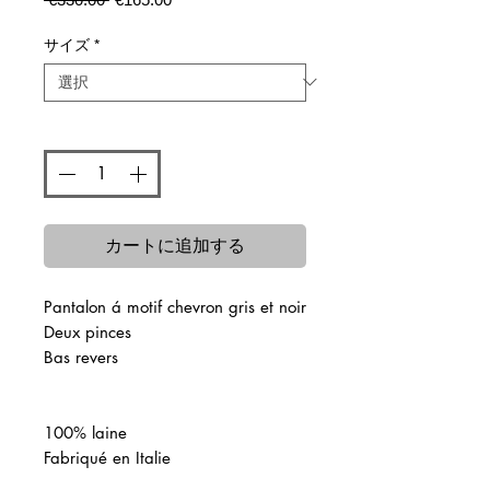
常
ー
価
ル
サイズ
*
格
価
格
数量
*
カートに追加する
Pantalon á motif chevron gris et noir
Deux pinces
Bas revers
100% laine
Fabriqué en Italie