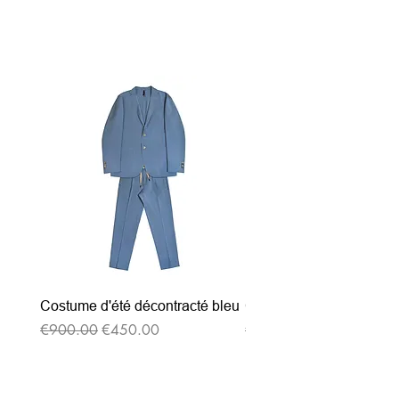
関連商品
Costume d'été décontracté bleu
Costume d'été décontrac
通常価格
セール価格
通常価格
€900.00
€450.00
€900.00