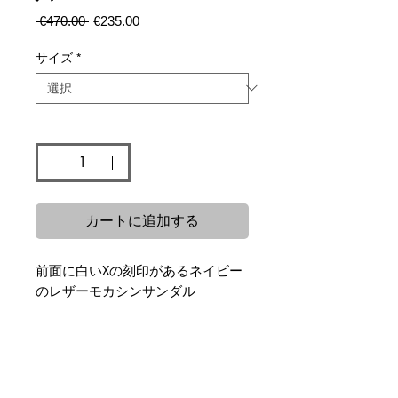
通
セ
 €470.00 
€235.00
常
ー
価
ル
サイズ
*
格
価
格
数量
*
カートに追加する
前面に白いXの刻印があるネイビー
のレザーモカシンサンダル