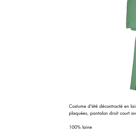
Costume d'été décontracté en lain
plaquées, pantalon droit court av
100% laine