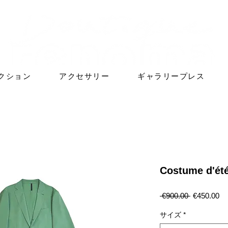
クション
アクセサリー
ギャラリープレス
Costume d'été
通
セ
 €900.00 
€450.00
常
ー
価
ル
サイズ
*
格
価