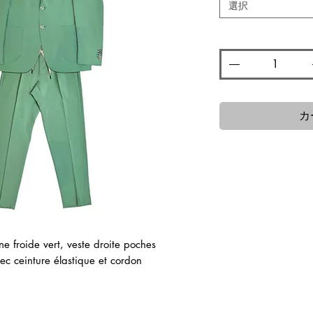
格
選択
数量
*
カ
e froide vert, veste droite poches
ec ceinture élastique et cordon