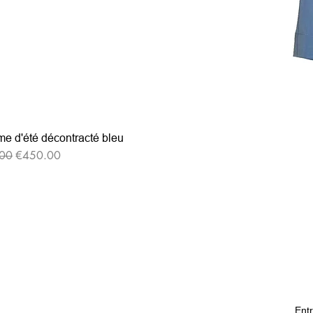
e d'été décontracté bleu
格
セール価格
00
€450.00
Entr