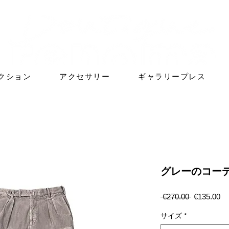
クション
アクセサリー
ギャラリープレス
グレーのコー
通
セ
 €270.00 
€135.00
常
ー
価
ル
サイズ
*
格
価