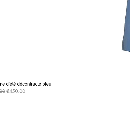
e d'été décontracté bleu
格
セール価格
00
€450.00