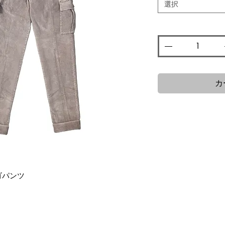
格
選択
数量
*
カ
ゴパンツ