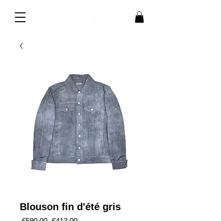
Blouson fin d'été gris
通
セ
 €590.00 
€413.00