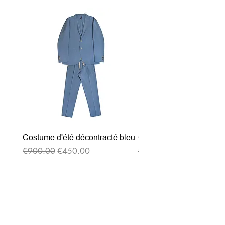
Costume d'été décontracté bleu
Costume d'été décontrac
通常価格
セール価格
通常価格
€900.00
€450.00
€900.00
ニュースレターを購読す