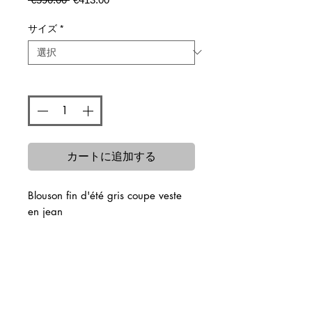
常
ー
価
ル
サイズ
*
格
価
格
数量
*
カートに追加する
Blouson fin d'été gris coupe veste
en jean
関連商品