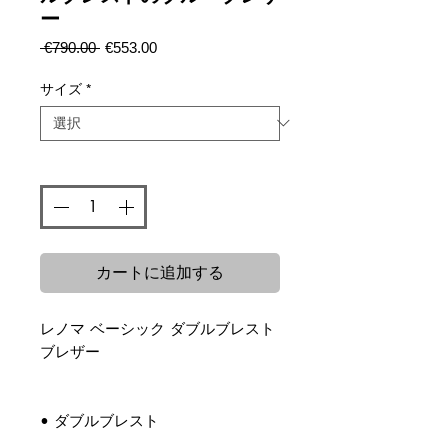
ー
通
セ
 €790.00 
€553.00
常
ー
価
ル
サイズ
*
格
価
格
数量
*
カートに追加する
レノマ ベーシック ダブルブレスト
ブレザー
• ダブルブレスト