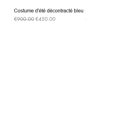
Costume d'été décontracté bleu
Costume d'été décontrac
通常価格
セール価格
通常価格
€900.00
€450.00
€900.00
ニュースレターを購読す
る
Entrez votre e-mail ici
validez